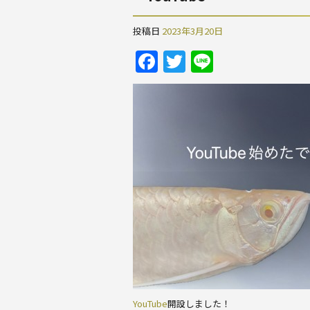
投稿日
2023年3月20日
F
T
Li
a
w
n
c
itt
e
e
er
b
o
o
k
YouTube
開設しました！