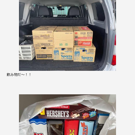
o
o
k
飲み物だ～！！