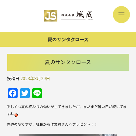
夏のサンタクロース
夏のサンタクロース
投稿日
2023年8月29日
F
T
Li
a
w
n
少しずつ夏の終わりの匂いがしてきましたが、まだまだ暑い日が続いてま
c
itt
e
すね
e
er
先週の話ですが、社長から作業員さんへプレゼント！！
b