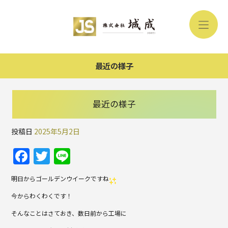
最近の様子
最近の様子
投稿日
2025年5月2日
F
T
Li
a
w
n
明日からゴールデンウイークですね
c
itt
e
今からわくわくです！
e
er
そんなことはさておき、数日前から工場に
b