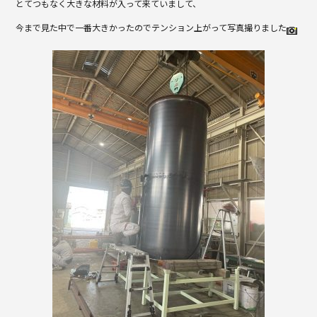
とてつもなく大きな材料が入って来ていまして、
o
o
今まで見た中で一番大きかったのでテンション上がって写真撮りました
k