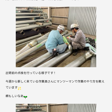
o
o
k
出荷前の点検を行っている様子です！
今週から新しく来ている作業員さんにマンツーマンで作業のやり方を教え
ています
頼もしいなあ