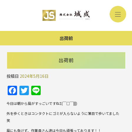
出荷前
出荷前
投稿日
2024年5月16日
F
T
Li
a
w
n
今日は朝から風がすっごいですねΣ(￣□￣|||)
c
itt
e
外を歩くときはコンタクトにゴミが入らないように薄目で歩いてました
e
er
笑
b
風にも負けず、作業員さん達は今日も頑張っております！！