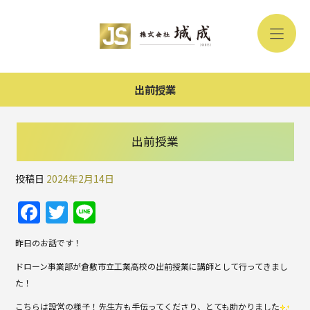
出前授業
出前授業
投稿日
2024年2月14日
F
T
Li
a
w
n
昨日のお話です！
c
itt
e
ドローン事業部が倉敷市立工業高校の出前授業に講師として行ってきまし
e
er
た！
b
こちらは設営の様子！先生方も手伝ってくださり、とても助かりました